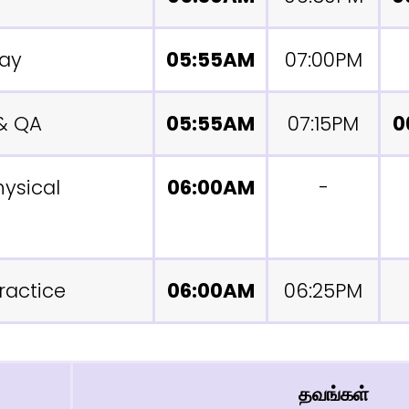
Day
05:55AM
07:00PM
& QA
05:55AM
07:15PM
0
ysical
06:00AM
-
ractice
06:00AM
06:25PM
தவங்கள்