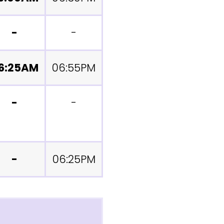
-
-
6:25AM
06:55PM
-
-
-
06:25PM