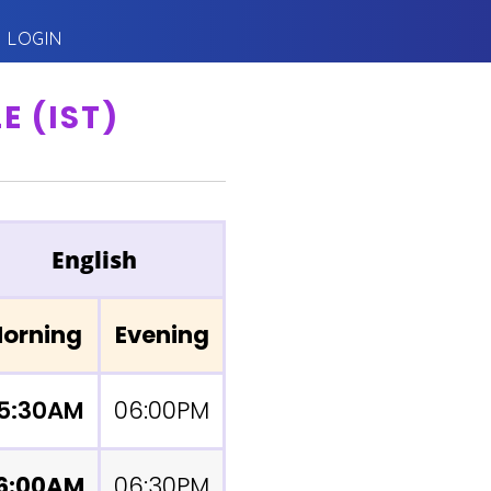
LOGIN
 (IST)
English
orning
Evening
5:30AM
06:00PM
6:00AM
06:30PM