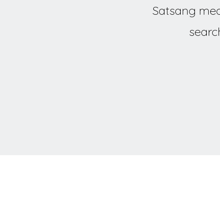
Satsang mea
searc