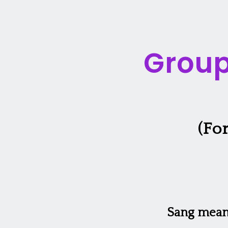
Group
(Fo
Sang means