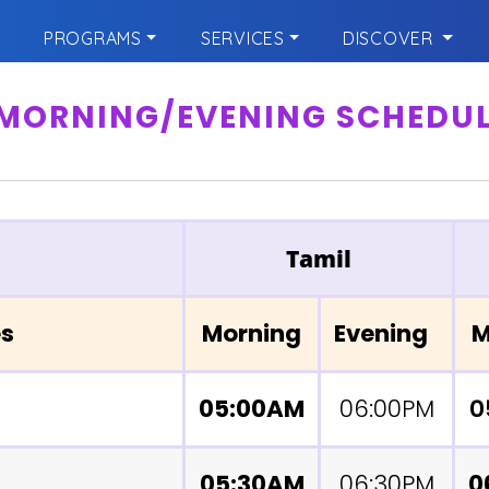
PROGRAMS
SERVICES
DISCOVER
 MORNING/EVENING SCHEDULE
Tamil
es
Morning
Evening
M
05:00AM
06:00PM
0
05:30AM
06:30PM
0